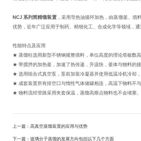
NCJ 系列简精馏装置
，采用导热油循环加热，由蒸馏釜、填
优势，近年广泛应用于制药、精细化工、合成化学等领域，通
性能特点及应用
★ 蒸馏柱选用新型不锈钢规整填料，单位高度的理论塔板数
★ 带搅拌的加热釜，加速了热传递，升温快，釜体与物料的
★ 选用组合式真空泵，泵前加装冷凝器并使用低温冷机冷却，使用
★ 成套装置所有排空口与惰性气体储罐相连，高温下物料不
★ 物料流经管路采用夹套保温，蒸馏高熔点物料也不会堵塞
上一篇：
高真空蒸馏装置的应用与优势
下一篇：
玻璃分子蒸馏的发展方向包括以下几个方面